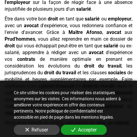
l'employeur
sur la façon de réagir face à une absence
injustifiée de plusieurs jours d'un
salarié
.
Être dans votre bon
droit
en tant que
salarié
ou
employeur
,
avec un
avocat
d'expérience, vous redonnera confiance et
l'envie d'avancer. Grâce à
Maître Afonso
,
avocat
aux
Prud'hommes
, vous allez reprendre en main ce dossier de
droit
qui vous échappait peut-être en tant que
salarié
ou ex-
salarié, apprendre à rédiger avec un
avocat
d'expérience
vos
contrats
de manière optimale en prenant en
considération les évolutions du
droit du travail
, les
jurisprudences du
droit du travail
et les clauses
sociales
de
mobilité et heures supplémentaires par exemple. Faire
confiance à un
cabinet
d'avocat
en
droit du travail
, dans le
cadre d'une ouverture de
contrat
comme d'un
licenciement
Ce site utilise les cookies pour réaliser des statistiques
anonymes sur les visites. Ces informations nous aident à
accompagné par un
avocat
, c'est repartir de l'avant dans
améliorer votre expérience et offrir des contenus
votre
travail
lui-même, que vous soyez
employeur
ou
pertinents. Notre politique de confidentialité est
salarié
.
accessible en pied de page dans les mentions légales.
Vous avez trouvé un avocat spécialiste en
virer un salarié
.
Refuser
Accepter