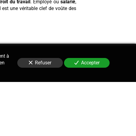
roit du travail
. Employé ou
salarié
,
l
est une véritable clef de voûte des
ent à
 en
Refuser
Accepter
Contentieux
le suivi, la gestion et la défense