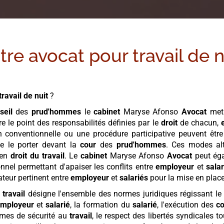
tre avocat pour
travail de n
travail de nuit
?
seil
des
prud'hommes
le
cabinet
Maryse Afonso
Avocat
met 
re le point des responsabilités définies par le
droit
de chacun,
 conventionnelle ou une procédure participative peuvent être o
e le porter devant la
cour
des
prud'hommes
. Ces modes alt
en
droit du travail
. Le
cabinet
Maryse Afonso
Avocat
peut ég
nel permettant d'apaiser les conflits entre
employeur
et
salar
teur pertinent entre
employeur
et
salariés
pour la mise en plac
 travail
désigne l'ensemble des normes juridiques régissant 
mployeur
et
salarié
, la formation du
salarié
, l'exécution des
co
rmes de sécurité au
travail
, le respect des libertés syndicales 