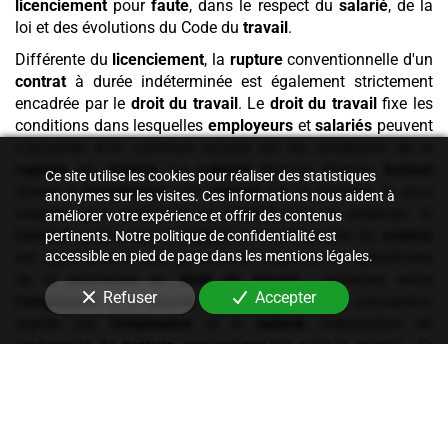
licenciement
pour
faute
, dans le respect du
salarié
, de la
loi et des évolutions du Code du
travail
.
Différente du
licenciement
, la
rupture
conventionnelle d'un
contrat
à durée indéterminée est également strictement
encadrée par le
droit du travail
. Le
droit du travail
fixe les
conditions dans lesquelles
employeurs
et
salariés
peuvent
s'accorder d'un commun accord sur les conditions de la
rupture
du
contrat
. Le
cabinet
Maryse Afonso
Avocat
Ce site utilise les cookies pour réaliser des statistiques
donne à
l'employeur
son
conseil
sur la solution la plus
anonymes sur les visites. Ces informations nous aident à
adaptée pour mettre fin au
contrat
avec un employé. Si
améliorer votre expérience et offrir des contenus
l'avocat
estime que la
rupture
conventionnelle du
contrat
pertinents. Notre politique de confidentialité est
accessible en pied de page dans les mentions légales.
est opportune, il vous guide pour respecter les spécificités
de la procédure en
droit du travail
: entretien entre
Refuser
Accepter
l'employeur
et le
salarié
, homologation de la convention
signée par
l'employeur
et le
salarié
, négociation de
l'indemnité de
rupture
conventionnelle pour le salarié… Si
vous êtes
salarié
, il est important de connaître vos
droits
grâce à un
avocat
dans le cadre d'une
rupture
conventionnelle proposée par
l'employeur
: la procédure
est entourée de garanties dont
l'avocat
est connaisseur et