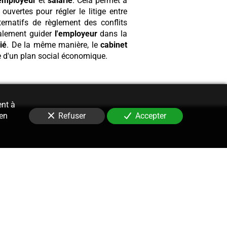
employeur
et
salarié
. Cela permet à
uvertes pour régler le litige entre
ernatifs de règlement des conflits
alement guider
l'employeur
dans la
ié
. De la même manière, le
cabinet
e d'un plan social économique.
ent à
 en
Refuser
Accepter