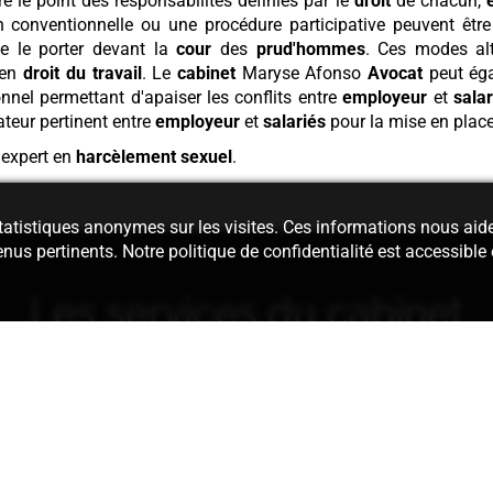
re le point des responsabilités définies par le
droit
de chacun,
 conventionnelle ou une procédure participative peuvent être o
e le porter devant la
cour
des
prud'hommes
. Ces modes alt
en
droit du travail
. Le
cabinet
Maryse Afonso
Avocat
peut ég
nel permettant d'apaiser les conflits entre
employeur
et
salar
teur pertinent entre
employeur
et
salariés
pour la mise en plac
 expert en
harcèlement sexuel
.
 statistiques anonymes sur les visites. Ces informations nous aid
enus pertinents. Notre politique de confidentialité est accessible
Les services du cabinet