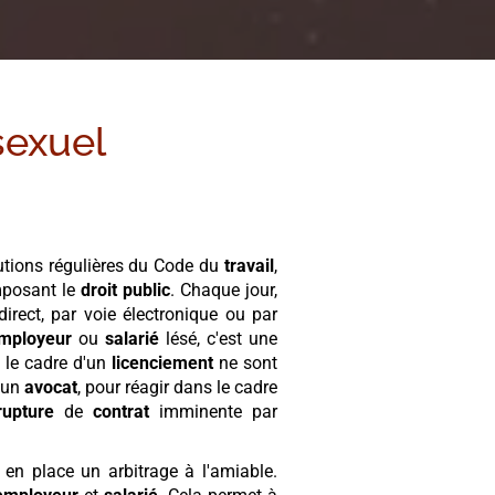
sexuel
lutions régulières du Code du
travail
,
mposant le
droit public
. Chaque jour,
irect, par voie électronique ou par
mployeur
ou
salarié
lésé, c'est une
le cadre d'un
licenciement
ne sont
d'un
avocat
, pour réagir dans le cadre
rupture
de
contrat
imminente par
en place un arbitrage à l'amiable.