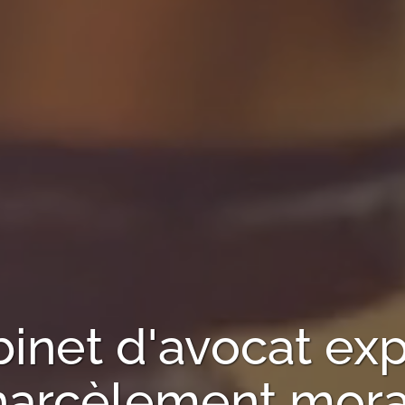
binet d'avocat exp
harcèlement mora