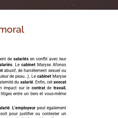
moral
ment de
salariés
en conflit avec leur
alariés
. Le
cabinet
Maryse Afonso
nt
abusif, de harcèlement sexuel ou
couleur de peau…). Le
cabinet
Maryse
aternité du
salarié
. Enfin, cet
avocat
un impact sur le
contrat
de
travail
,
litiges entre un tiers et vous-même
alarié
.
L'employeur
peut également
soit pour justifier ou contester un