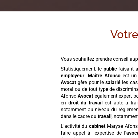
Votr
Vous souhaitez prendre conseil aup
Statistiquement, le
public
faisant 
employeur
.
Maître Afonso
est u
Avocat
gère pour le
salarié
les cas
moral ou de tout type de discriminat
Afonso
Avocat
également expert po
en
droit du travail
est apte à trai
notamment au niveau du règlement
dans le cadre du
travail
, notamment
L'activité du
cabinet
Maryse Afon
faire appel à l'expertise de
l'avoc