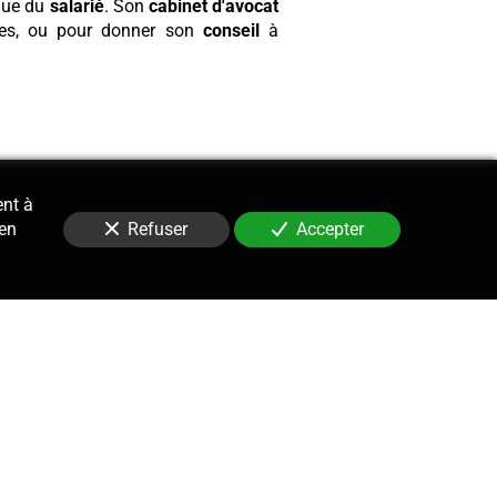
ue du
salarié
. Son
cabinet
d'avocat
ires, ou pour donner son
conseil
à
ent à
 en
Refuser
Accepter
Contentieux
le suivi, la gestion et la défense