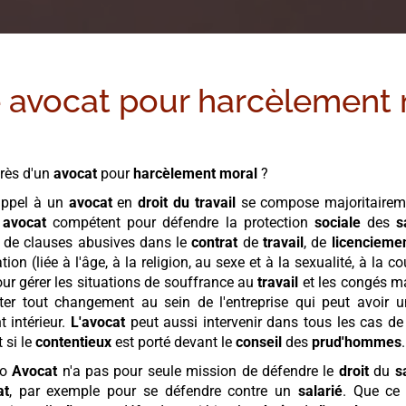
e avocat pour
harcèlement 
rès d'un
avocat
pour
harcèlement moral
?
appel à un
avocat
en
droit du travail
se compose majoritaire
n
avocat
compétent pour défendre la protection
sociale
des
s
 de clauses abusives dans le
contrat
de
travail
, de
licencieme
ion (liée à l'âge, à la religion, au sexe et à la sexualité, à la 
ur gérer les situations de souffrance au
travail
et les congés m
ter tout changement au sein de l'entreprise qui peut avoir 
 intérieur.
L'avocat
peut aussi intervenir dans tous les cas de 
 si le
contentieux
est porté devant le
conseil
des
prud'hommes
.
so
Avocat
n'a pas pour seule mission de défendre le
droit
du
s
at
, par exemple pour se défendre contre un
salarié
. Que ce 