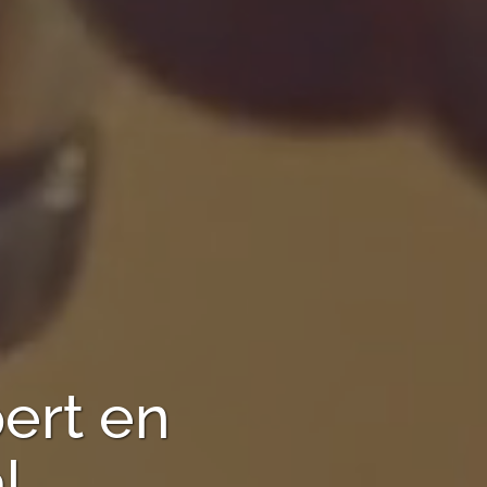
ert en
l