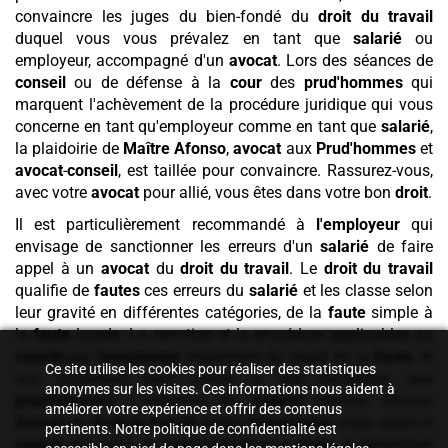
convaincre les juges du bien-fondé du
droit du travail
duquel vous vous prévalez en tant que
salarié
ou
employeur, accompagné d'un
avocat
. Lors des séances de
conseil
ou de défense à la
cour
des
prud'hommes
qui
marquent l'achèvement de la procédure juridique qui vous
concerne en tant qu'employeur comme en tant que
salarié
,
la plaidoirie de
Maître Afonso
,
avocat
aux
Prud'hommes
et
avocat
-
conseil
, est taillée pour convaincre. Rassurez-vous,
avec votre
avocat
pour allié, vous êtes dans votre bon
droit
.
Il est particulièrement recommandé à
l'employeur
qui
envisage de sanctionner les erreurs d'un
salarié
de faire
appel à un
avocat
du
droit du travail
. Le
droit du travail
qualifie de
fautes
ces erreurs du
salarié
et les classe selon
leur gravité en différentes catégories, de la
faute
simple à
la
faute
lourde. La sanction et la procédure applicables au
salarié
par
l'employeur
dépendent du degré de la
faute
, et
Ce site utilise les cookies pour réaliser des statistiques
son règlement peut mener à une procédure aux
anonymes sur les visites. Ces informations nous aident à
prud'hommes
. L'expertise du
cabinet
Maryse Afonso
améliorer votre expérience et offrir des contenus
Avocat
en
droit du travail
aidera
l'employeur
, mais aussi le
pertinents. Notre politique de confidentialité est
salarié
qui subit un
licenciement
pour
faute
, à déterminer