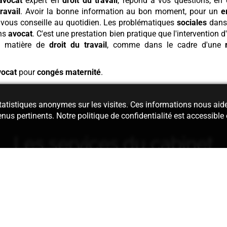
avocat
expert en
droit du travail
, répond à vos questions, en d
ravail
. Avoir la bonne information au bon moment, pour un
e
vous conseille au quotidien. Les problématiques
sociales
dans 
ans
avocat
. C'est une prestation bien pratique que l'intervention 
n matière de
droit du travail
, comme dans le cadre d'une
vocat
pour
congés maternité
.
 statistiques anonymes sur les visites. Ces informations nous aid
enus pertinents. Notre politique de confidentialité est accessible
Les services du cabinet