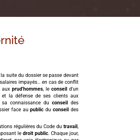
rnité
 la suite du dossier se passe devant
, salaires impayés… en cas de conflit
re aux
prud'hommes
, le
conseil
d'un
n et la défense de ses clients aux
 à sa connaissance du
conseil
des
ossier face au
public
du
conseil
des
lutions régulières du Code du
travail
,
mposant le
droit public
. Chaque jour,