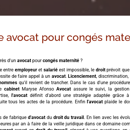
e avocat pour
congés mate
rès d'un
avocat
pour
congés maternité
?
le entre
employeur
et
salarié
est impossible, le
droit
prévoit que
ssite de faire appel à un
avocat
.
Licenciement
, discrimination
'hommes
qu'il revient de trancher. Dans le cas d'une procédu
Le
cabinet
Maryse Afonso
Avocat
assure le suivi, la gestio
tise,
l'avocat
définit d'abord une stratégie adaptée grâce
ite tous les actes de la procédure. Enfin
l'avocat
plaide le d
s de fabrique
d'avocat
du
droit du travail
. En lien avec les évo
ures par an à faire de la veille juridique dans ce domaine co