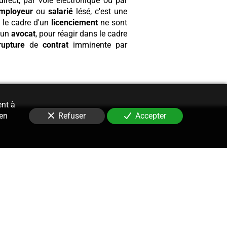
irect, par voie électronique ou par
mployeur
ou
salarié
lésé, c'est une
le cadre d'un
licenciement
ne sont
d'un
avocat
, pour réagir dans le cadre
rupture
de
contrat
imminente par
ent à
 en
Refuser
Accepter