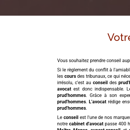
Votr
Vous souhaitez prendre conseil aup
Si le règlement du conflit à l'amiab
les
cours
des tribunaux, ce qui néce
irrésolu, c'est au
conseil
des
prud
avocat
est donc indispensable. 
prud'hommes
. Grâce à son exper
prud'hommes
.
L'avocat
rédige ensu
prud'hommes
.
Le
conseil
est l'une de nos marque
notre
cabinet
d'avocat
passe 400 he