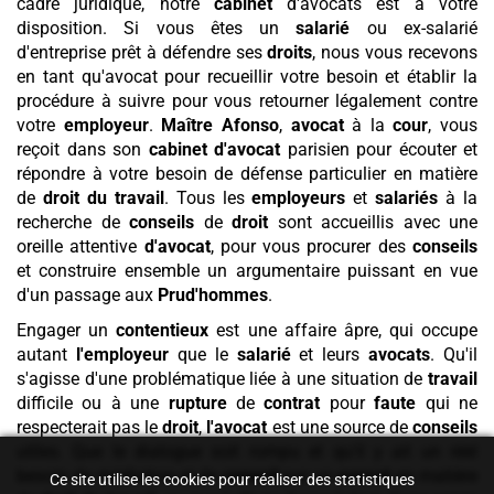
cadre juridique, notre
cabinet
d'avocats est à votre
disposition. Si vous êtes un
salarié
ou ex-salarié
d'entreprise prêt à défendre ses
droits
, nous vous recevons
en tant qu'avocat pour recueillir votre besoin et établir la
procédure à suivre pour vous retourner légalement contre
votre
employeur
.
Maître Afonso
,
avocat
à la
cour
, vous
reçoit dans son
cabinet
d'avocat
parisien pour écouter et
répondre à votre besoin de défense particulier en matière
de
droit du travail
. Tous les
employeurs
et
salariés
à la
recherche de
conseils
de
droit
sont accueillis avec une
oreille attentive
d'avocat
, pour vous procurer des
conseils
et construire ensemble un argumentaire puissant en vue
d'un passage aux
Prud'hommes
.
Engager un
contentieux
est une affaire âpre, qui occupe
autant
l'employeur
que le
salarié
et leurs
avocats
. Qu'il
s'agisse d'une problématique liée à une situation de
travail
difficile ou à une
rupture
de
contrat
pour
faute
qui ne
respecterait pas le
droit
,
l'avocat
est une source de
conseils
utiles. Que le dialogue soit rompu et qu'il y ait un réel
besoin de médiation et de
conseil
par un
avocat
en matière
Ce site utilise les cookies pour réaliser des statistiques