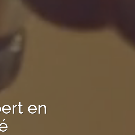
ert en
té