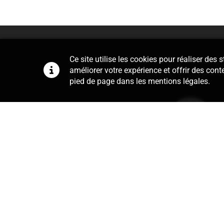
Ce site utilise les cookies pour réaliser des
améliorer votre expérience et offrir des cont
pied de page dans les mentions légales.
Conseil
Notre cabinet se charge de la r
contrats de travail, du règlement in
de la mise en place de procédures d
quotidien, obtenez la bonne in
l’application du droit du travail p
exemple, réagir face à une absence