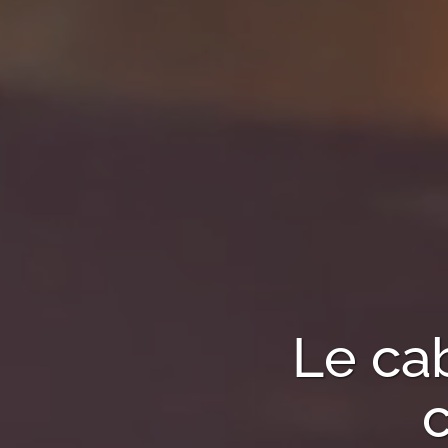
Le ca
c