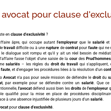
 avocat pour
clause d'exclu
iste en
clause d'exclusivité
?
ffaire âpre, qui occupe autant
l'employeur
que le
salarié
et 
 de
travail
difficile ou à une
rupture
de
contrat
pour
faute
qui ne 
 le dialogue soit rompu et qu'il y ait un réel besoin de média
l'affaire fasse l'objet d'une saisie de la
cour
des
Prud'hommes
me
salariés
– les règles du
droit du travail
qui s'appliquent, 
r
faute
, et d'engager les procédures liées à la résolution d'un
con
so
Avocat
n'a pas pour seule mission de défendre le
droit
du
s
at
, par exemple pour se défendre contre un
salarié
. Que ce 
tionnelle,
l'avocat
défend aussi bien les
droits
de
l'employeur
q
e qualifié pour la mise en place de procédures disciplina
ace à une absence injustifiée de plusieurs jours d'un
salarié
.
vocat
pour
clause d'exclusivité
.