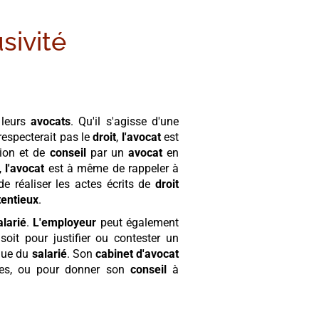
sivité
leurs
avocats
. Qu'il s'agisse d'une
respecterait pas le
droit
,
l'avocat
est
tion et de
conseil
par un
avocat
en
,
l'avocat
est à même de rappeler à
de réaliser les actes écrits de
droit
tentieux
.
alarié
.
L'employeur
peut également
soit pour justifier ou contester un
ue du
salarié
. Son
cabinet
d'avocat
ires, ou pour donner son
conseil
à