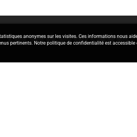
Les services du cabinet
 statistiques anonymes sur les visites. Ces informations nous aid
enus pertinents. Notre politique de confidentialité est accessible
édaction des
Nous assurons 
térieur ou encore
dans le cad
isciplinaires. Au
Définition d’u
formation sur
actes de la pro
our savoir, par
recherche de s
 injustifiée de
dossier. Que ce