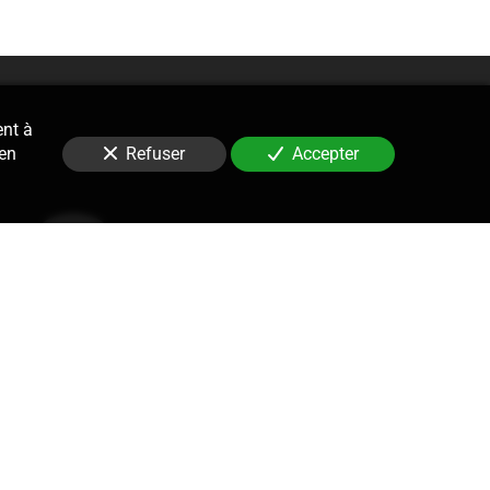
ent à
 en
Refuser
Accepter
Contentieux
le suivi, la gestion et la défense
re de procédures prud’homales.
ne stratégie, rédaction de tous les
cédures, rédaction des conclusions,
olutions amiables et plaidoirie du
 soit pour justifier ou contester un