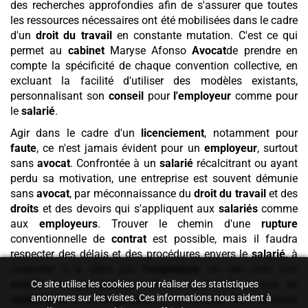
des recherches approfondies afin de s'assurer que toutes
les ressources nécessaires ont été mobilisées dans le cadre
d'un
droit du travail
en constante mutation. C'est ce qui
permet au
cabinet
Maryse Afonso
Avocat
de prendre en
compte la spécificité de chaque convention collective, en
excluant la facilité d'utiliser des modèles existants,
personnalisant son
conseil
pour
l'employeur
comme pour
le
salarié
.
Agir dans le cadre d'un
licenciement
, notamment pour
faute
, ce n'est jamais évident pour un
employeur
, surtout
sans
avocat
. Confrontée à un
salarié
récalcitrant ou ayant
perdu sa motivation, une entreprise est souvent démunie
sans
avocat
, par méconnaissance du
droit du travail
et des
droits
et des devoirs qui s'appliquent aux
salariés
comme
aux
employeurs
. Trouver le chemin d'une
rupture
conventionnelle de
contrat
est possible, mais il faudra
respecter des délais et des procédures envers le
salarié
, à
respecter à la lettre par
l'employeur
, en lien avec son
avocat
. Un
licenciement
est une potentielle source de
Ce site utilise les cookies pour réaliser des statistiques
anonymes sur les visites. Ces informations nous aident à
contentieux
pour
l'employeur
et son
avocat
. Dans d'autres