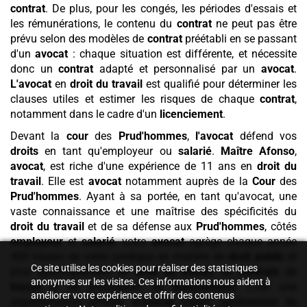
contrat
. De plus, pour les congés, les périodes d'essais et
les rémunérations, le contenu du
contrat
ne peut pas être
prévu selon des modèles de
contrat
préétabli en se passant
d'un
avocat
: chaque situation est différente, et nécessite
donc un
contrat
adapté et personnalisé par un
avocat
.
L'avocat
en
droit du travail
est qualifié pour déterminer les
clauses utiles et estimer les risques de chaque
contrat
,
notamment dans le cadre d'un
licenciement
.
Devant la
cour
des
Prud'hommes
,
l'avocat
défend vos
droits
en tant qu'employeur ou
salarié
.
Maître Afonso
,
avocat
, est riche d'une expérience de 11 ans en
droit du
travail
. Elle est
avocat
notamment auprès de la
Cour
des
Prud'hommes
. Ayant à sa portée, en tant qu'avocat, une
vaste connaissance et une maîtrise des spécificités du
droit du travail
et de sa défense aux
Prud'hommes
, côtés
employeur
et
salarié
, votre
avocat
agrège chaque année
400 heures de veille juridique en matière de
droit public
et
Ce site utilise les cookies pour réaliser des statistiques
plus spécifiquement de
droit du travail
, de
contrats
de
anonymes sur les visites. Ces informations nous aident à
travail
et de procédures de
licenciement
. C'est une
améliorer votre expérience et offrir des contenus
argumentation affûtée
d'avocat
expert, agrémentée de