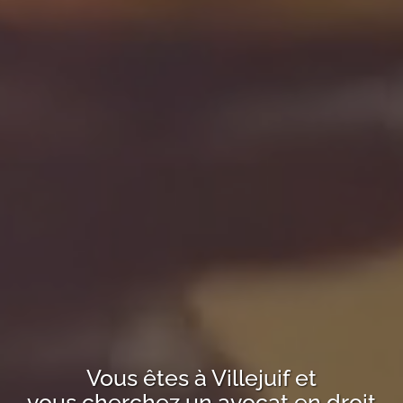
Vous êtes à
Villejuif
et
vous cherchez un avocat en droit