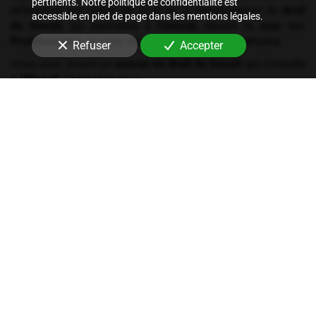
pertinents. Notre politique de confidentialité est
références aux textes de loi et de la jurisprudence du
droit
accessible en pied de page dans les mentions légales.
du travail
, qui permettra à
l'avocat
, devant la
cour
des
Prud'hommes
, de faire reconnaître votre
droit
véritable.
Refuser
Accepter
Vous avez trouvé un
avocat en droit du travail
qui consulte
à
Villejuif
. Contactez-nous.
Les services du cabinet
Conseil