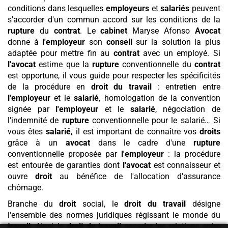
conditions dans lesquelles
employeurs
et
salariés
peuvent
s'accorder d'un commun accord sur les conditions de la
rupture
du
contrat
. Le
cabinet
Maryse Afonso
Avocat
donne à
l'employeur
son
conseil
sur la solution la plus
adaptée pour mettre fin au
contrat
avec un employé. Si
l'avocat
estime que la
rupture
conventionnelle du
contrat
est opportune, il vous guide pour respecter les spécificités
de la procédure en
droit du travail
: entretien entre
l'employeur
et le
salarié
, homologation de la convention
signée par
l'employeur
et le
salarié
, négociation de
l'indemnité de
rupture
conventionnelle pour le salarié… Si
vous êtes
salarié
, il est important de connaître vos
droits
grâce à un
avocat
dans le cadre d'une
rupture
conventionnelle proposée par
l'employeur
: la procédure
est entourée de garanties dont
l'avocat
est connaisseur et
ouvre
droit
au bénéfice de l'allocation d'assurance
chômage.
Branche du
droit
social, le
droit du travail
désigne
l'ensemble des normes juridiques régissant le monde du
travail
. Ainsi, le
droit du travail
encadre les relations entre