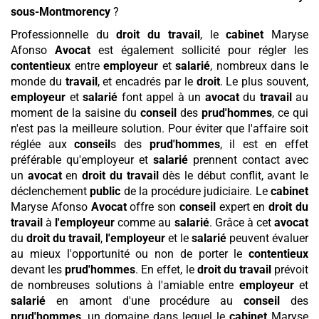
sous-Montmorency
?
Professionnelle du
droit du travail
, le
cabinet
Maryse
Afonso
Avocat
est également sollicité pour régler les
contentieux
entre
employeur
et
salarié
, nombreux dans le
monde du
travail
, et encadrés par le
droit
. Le plus souvent,
employeur
et
salarié
font appel à un
avocat
du
travail
au
moment de la saisine du
conseil
des
prud'hommes
, ce qui
n'est pas la meilleure solution. Pour éviter que l'affaire soit
réglée aux
conseil
s des
prud'hommes
, il est en effet
préférable qu'employeur et
salarié
prennent contact avec
un
avocat
en
droit du travail
dès le début conflit, avant le
déclenchement
public
de la procédure judiciaire. Le
cabinet
Maryse Afonso
Avocat
offre son
conseil
expert en
droit du
travail
à
l'employeur
comme au
salarié
. Grâce à cet
avocat
du
droit du travail
,
l'employeur
et le
salarié
peuvent évaluer
au mieux l'opportunité ou non de porter le
contentieux
devant les
prud'hommes
. En effet, le
droit du travail
prévoit
de nombreuses solutions à l'amiable entre
employeur
et
salarié
en amont d'une procédure au
conseil
des
prud'hommes
, un domaine dans lequel le
cabinet
Maryse