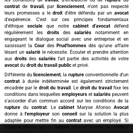
contrat
de
travail
, par
licenciement
, n'ont pas respecté
leurs promesses a le
droit
d'être défendu par un
avocat
d'expérience. C'est sur ces principes fondamentaux
d'éthique
sociale
que notre
cabinet
d'avocat
défend
régulièrement les
droits
des
salariés
notamment en
engageant le dialogue social avec une entreprise et en
saisissant la
Cour
des
Prud'hommes
dès qu'une affaire
lésant un
salarié
le nécessite. Écouter et prendre attention
aux
droits
des
salariés
fait partie des activités de votre
avocat
du
droit du travail
public
et privé.
Différente du
licenciement
, la
rupture
conventionnelle d'un
contrat
à durée indéterminée est également strictement
encadrée par le
droit du travail
. Le
droit du travail
fixe les
conditions dans lesquelles
employeurs
et
salariés
peuvent
s'accorder d'un commun accord sur les conditions de la
rupture
du
contrat
. Le
cabinet
Maryse Afonso
Avocat
donne à
l'employeur
son
conseil
sur la solution la plus
adaptée pour mettre fin au
contrat
avec un employé. Si
l'avocat
estime que la
rupture
conventionnelle du
contrat