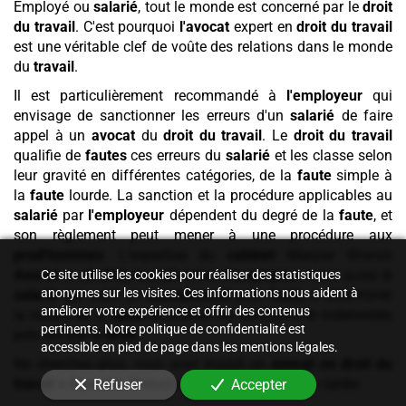
Employé ou
salarié
, tout le monde est concerné par le
droit
du travail
. C'est pourquoi
l'avocat
expert en
droit du travail
est une véritable clef de voûte des relations dans le monde
du
travail
.
Il est particulièrement recommandé à
l'employeur
qui
envisage de sanctionner les erreurs d'un
salarié
de faire
appel à un
avocat
du
droit du travail
. Le
droit du travail
qualifie de
fautes
ces erreurs du
salarié
et les classe selon
leur gravité en différentes catégories, de la
faute
simple à
la
faute
lourde. La sanction et la procédure applicables au
salarié
par
l'employeur
dépendent du degré de la
faute
, et
son règlement peut mener à une procédure aux
prud'hommes
. L'expertise du
cabinet
Maryse Afonso
Avocat
en
droit du travail
aidera
l'employeur
, mais aussi le
Ce site utilise les cookies pour réaliser des statistiques
anonymes sur les visites. Ces informations nous aident à
salarié
qui subit un
licenciement
pour
faute
, à déterminer
améliorer votre expérience et offrir des contenus
la nature de la
faute
et évaluer les sanctions et indemnités
pertinents. Notre politique de confidentialité est
prévues par le
droit
.
accessible en pied de page dans les mentions légales.
Ne cherchez plus, vous avez trouvé un
avocat en droit du
travail
à
Sannois
. Prenez rendez-vous sans plus tarder.
Refuser
Accepter