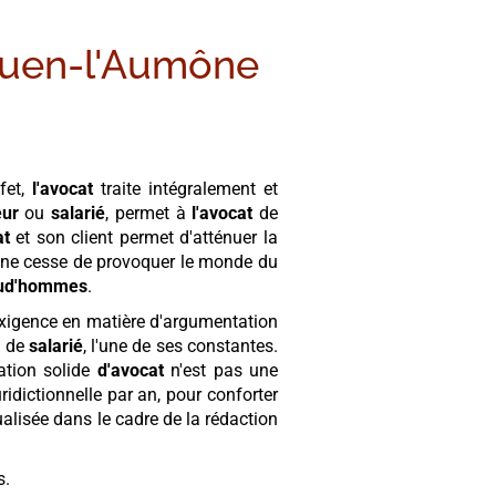
Ouen-l'Aumône
fet,
l'avocat
traite intégralement et
ur
ou
salarié
, permet à
l'avocat
de
at
et son client permet d'atténuer la
ue ne cesse de provoquer le monde du
ud'hommes
.
'exigence en matière d'argumentation
 de
salarié
, l'une de ses constantes.
ation solide
d'avocat
n'est pas une
idictionnelle par an, pour conforter
ualisée dans le cadre de la rédaction
s.