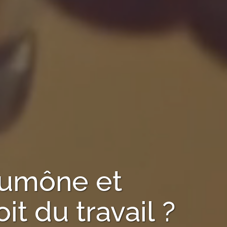
'Aumône
et
t du travail ?