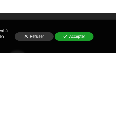
ent à
 en
Refuser
Accepter
Contentieux
le suivi, la gestion et la défense
re de procédures prud’homales.
ne stratégie, rédaction de tous les
cédures, rédaction des conclusions,
olutions amiables et plaidoirie du
 soit pour justifier ou contester un