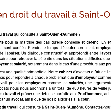
n droit du travail à
Saint-
u traval
qui consulte à
Saint-Ouen-l'Aumône
?
é pour la maîtrise des cas qu'elle conseille et défend. En ef
ui sont confiés. Prendre le temps d'écouter son client,
employe
 de l'apaiser. Un dialogue constructif et approfondi entre
l'avoc
aire pour retrouver la sérénité dans les situations difficiles q
oyeur
et
salarié
, notamment dans le cas d'une procédure aux
pr
c'est une qualité primordiale. Notre
cabinet
d'avocats a fait de l
précis pour répondre à chaque problématique
d'employeur
comme
avail
, pour les
employeurs
comme les
salariés
, une argument
ocats nous nous adonnons à un total de 400 heures de veille jur
du travail
et prôner une défense parfaite aux
Prud'hommes
, act
 par un
avocat
, ainsi que de nos plaidoiries à la
cour
.
 du travail
qui consulte à
Saint-Ouen-l'Aumône
. Contactez-nou