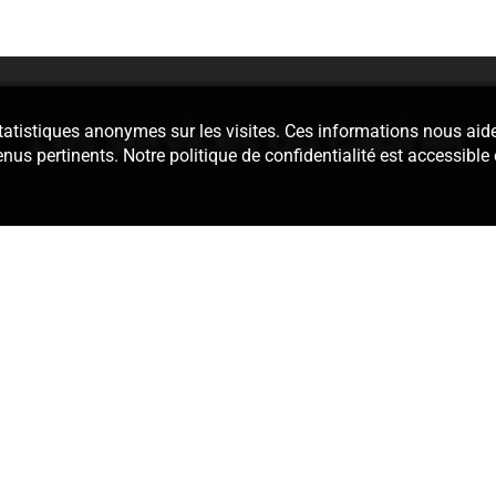
Les services du cabinet
 statistiques anonymes sur les visites. Ces informations nous aid
enus pertinents. Notre politique de confidentialité est accessible
édaction des
Nous assurons 
térieur ou encore
dans le cad
isciplinaires. Au
Définition d’u
formation sur
actes de la pro
our savoir, par
recherche de s
 injustifiée de
dossier. Que ce