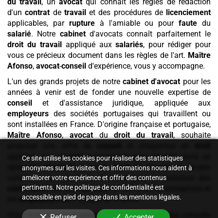
du travail
, un
avocat
qui connaît les règles de rédaction
d'un
contrat
de
travail
et des procédures de
licenciement
applicables, par
rupture
à l'amiable ou pour
faute
du
salarié
. Notre
cabinet
d'avocats connaît parfaitement le
droit du travail
appliqué aux
salariés
, pour rédiger pour
vous ce précieux document dans les règles de l'art.
Maître
Afonso
,
avocat
-
conseil
d'expérience, vous y accompagne.
L'un des grands projets de notre
cabinet
d'avocat
pour les
années à venir est de fonder une nouvelle expertise de
conseil
et d'assistance juridique, appliquée aux
employeurs
des sociétés portugaises qui travaillent ou
sont installées en France. D'origine française et portugaise,
Maître Afonso
,
avocat
du
droit du travail
, souhaite
proposer une offre de
conseil
et d'expertise en
droit
appliqué aux sociétés lusophones pour investir, dans sa
Ce site utilise les cookies pour réaliser des statistiques
spécialité
d'avocat
qu'est le
droit du travail
, sa double
anonymes sur les visites. Ces informations nous aident à
culture et sa volonté de s'investir pour la résolution des
améliorer votre expérience et offrir des contenus
pertinents. Notre politique de confidentialité est
contentieux
liés aux
contrats
, en lien avec les entreprises et
accessible en pied de page dans les mentions légales.
les
employeurs
du Portugal en France.
Vous avez trouvé un
avocat en droit du travail
qui consulte
Refuser
Accepter