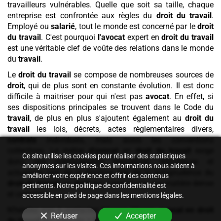
travailleurs vulnérables. Quelle que soit sa taille, chaque
entreprise est confrontée aux règles du
droit du travail
.
Employé ou
salarié
, tout le monde est concerné par le
droit
du travail
. C'est pourquoi
l'avocat
expert en
droit du travail
est une véritable clef de voûte des relations dans le monde
du
travail
.
Le
droit du travail
se compose de nombreuses sources de
droit
, qui de plus sont en constante évolution. Il est donc
difficile à maitriser pour qui n'est pas
avocat
. En effet, si
ses dispositions principales se trouvent dans le Code du
travail
, de plus en plus s'ajoutent également au
droit du
travail
les lois, décrets, actes règlementaires divers,
contrats
individuels, mais aussi les conventions
collectives. Le métier
d'avocat
en
droit du travail
exige
Ce site utilise les cookies pour réaliser des statistiques
donc une connaissance rigoureuse, minutieuse et
anonymes sur les visites. Ces informations nous aident à
actualisée tant de la doctrine que de la jurisprudence du
améliorer votre expérience et offrir des contenus
droit du travail
, un
droit
qui s'appuie sur une matière dense
pertinents. Notre politique de confidentialité est
et complexe.
accessible en pied de page dans les mentions légales.
N'hésitez pas à contactez Maryse Afonso,
avocat en droit
Refuser
Accepter
du travail
qui consulte à
Pontault-Combault
.