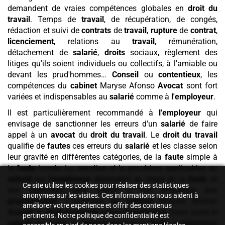
demandent de vraies compétences globales en
droit du
travail
. Temps de
travail
, de récupération, de congés,
rédaction et suivi de
contrats
de
travail
,
rupture
de
contrat
,
licenciement
, relations au
travail
, rémunération,
détachement de
salarié
,
droits
sociaux, règlement des
litiges qu'ils soient individuels ou collectifs, à l'amiable ou
devant les prud'hommes…
Conseil
ou
contentieux
, les
compétences du
cabinet
Maryse Afonso
Avocat
sont fort
variées et indispensables au
salarié
comme à
l'employeur
.
Il est particulièrement recommandé à
l'employeur
qui
envisage de sanctionner les erreurs d'un
salarié
de faire
appel à un
avocat
du
droit du travail
. Le
droit du travail
qualifie de
fautes
ces erreurs du
salarié
et les classe selon
leur gravité en différentes catégories, de la
faute
simple à
la
faute
lourde. La sanction et la procédure applicables au
salarié
par
l'employeur
dépendent du degré de la
faute
, et
Ce site utilise les cookies pour réaliser des statistiques
son règlement peut mener à une procédure aux
anonymes sur les visites. Ces informations nous aident à
prud'hommes
. L'expertise du
cabinet
Maryse Afonso
améliorer votre expérience et offrir des contenus
Avocat
en
droit du travail
aidera
l'employeur
, mais aussi le
pertinents. Notre politique de confidentialité est
salarié
qui subit un
licenciement
pour
faute
, à déterminer