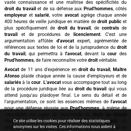
vaste connaissance et une maîtrise des spécificités du
droit du travail
et de sa défense aux
Prud'hommes
, côtés
employeur
et
salarié
, votre
avocat
agrège chaque année
400 heures de veille juridique en matière de
droit public
et
plus spécifiquement de
droit du travail
, de
contrats
de
travail
et de procédures de
licenciement
. C'est une
argumentation affûtée
d'avocat
expert, agrémentée de
références aux textes de loi et de la jurisprudence du
droit
du travail
, qui permettra à
l'avocat
, devant la
cour
des
Prud'hommes
, de faire reconnaître votre
droit
véritable.
Avocat
de 11 ans d'expérience en
droit du travail
,
Maître
Afonso
plaide chaque année la cause d'employeurs et de
salariés
à la
cour
.
L'avocat
vous accompagne tout au long
de la procédure juridique liée au
droit du travail
qui vous
attend jusqu'au plaidoyer final. Le sens du détail et de
l'argumentation, ce sont les essences mêmes de
l'avocat
pour une défense réussie aux
Prud'hommes
, à même de
convaincre les juges du bien-fondé du
droit du travail
duquel vous vous prévalez en tant que
salarié
ou
Ce site utilise les cookies pour réaliser des statistiques
anonymes sur les visites. Ces informations nous aident à
employeur, accompagné d'un
avocat
. Lors des séances de