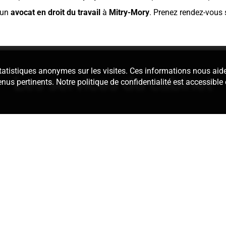
 un
avocat en droit du travail
à
Mitry-Mory
. Prenez rendez-vous 
 statistiques anonymes sur les visites. Ces informations nous aid
Les services du cabinet
enus pertinents. Notre politique de confidentialité est accessible
édaction des
Nous assurons 
térieur ou encore
dans le cad
isciplinaires. Au
Définition d’u
formation sur
actes de la pro