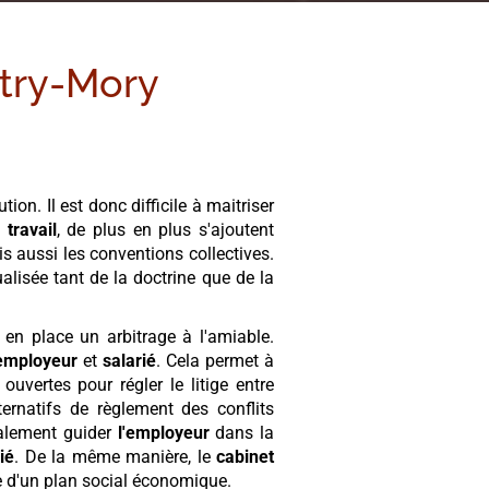
try-Mory
ion. Il est donc difficile à maitriser
u
travail
, de plus en plus s'ajoutent
s aussi les conventions collectives.
lisée tant de la doctrine que de la
en place un arbitrage à l'amiable.
employeur
et
salarié
. Cela permet à
uvertes pour régler le litige entre
ernatifs de règlement des conflits
alement guider
l'employeur
dans la
ié
. De la même manière, le
cabinet
e d'un plan social économique.