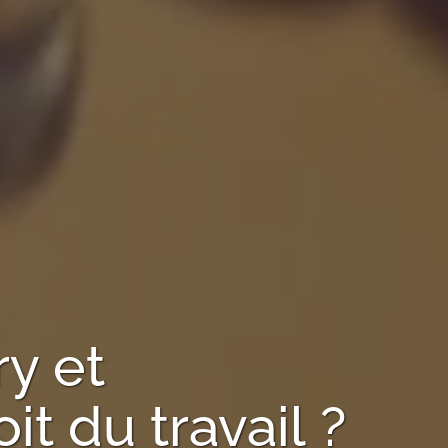
ry
et
t du travail ?