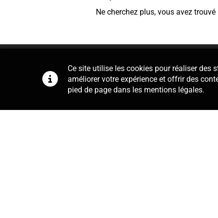
Ne cherchez plus, vous avez trouvé
Ce site utilise les cookies pour réaliser des
améliorer votre expérience et offrir des cont
pied de page dans les mentions légales.
Conseil
Notre cabinet se charge de la r
contrats de travail, du règlement in
de la mise en place de procédures d
quotidien, obtenez la bonne in