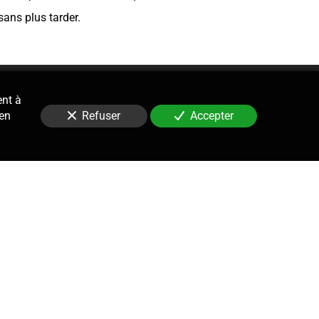
sans plus tarder.
ent à
 en
Refuser
Accepter
Contentieux
le suivi, la gestion et la défense
re de procédures prud’homales.
ne stratégie, rédaction de tous les
cédures, rédaction des conclusions,