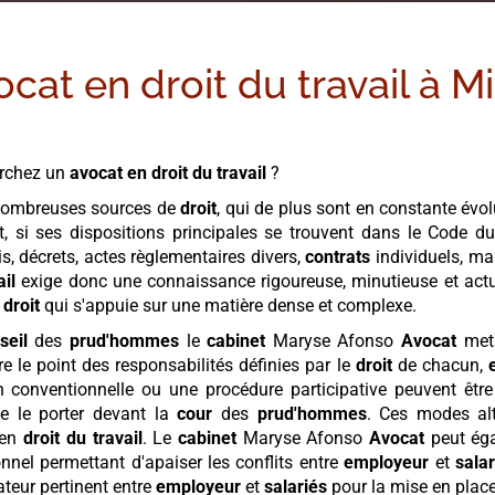
ocat en droit du travail à
Mi
erchez un
avocat en droit du travail
?
ombreuses sources de
droit
, qui de plus sont en constante évolut
et, si ses dispositions principales se trouvent dans le Code d
is, décrets, actes règlementaires divers,
contrats
individuels, mai
ail
exige donc une connaissance rigoureuse, minutieuse et actua
n
droit
qui s'appuie sur une matière dense et complexe.
seil
des
prud'hommes
le
cabinet
Maryse Afonso
Avocat
met 
re le point des responsabilités définies par le
droit
de chacun,
 conventionnelle ou une procédure participative peuvent être o
e le porter devant la
cour
des
prud'hommes
. Ces modes alt
en
droit du travail
. Le
cabinet
Maryse Afonso
Avocat
peut ég
nel permettant d'apaiser les conflits entre
employeur
et
salar
teur pertinent entre
employeur
et
salariés
pour la mise en plac