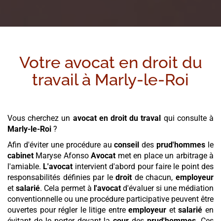
Votre avocat en droit du
travail à
Marly-le-Roi
Vous cherchez un
avocat en droit du traval
qui consulte à
Marly-le-Roi
?
Afin d'éviter une procédure au
conseil
des
prud'hommes
le
cabinet
Maryse Afonso
Avocat
met en place un arbitrage à
l'amiable.
L'avocat
intervient d'abord pour faire le point des
responsabilités définies par le
droit
de chacun,
employeur
et
salarié
. Cela permet à
l'avocat
d'évaluer si une médiation
conventionnelle ou une procédure participative peuvent être
ouvertes pour régler le litige entre
employeur
et
salarié
en
évitant de le porter devant la
cour
des
prud'hommes
. Ces