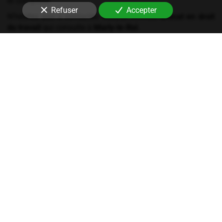
et complexe.
Refuser
Accepter
N'hésitez pas à contactez Maryse Afonso,
avocat en droit
du travail
qui consulte à
Marly-le-Roi
.
Les services du cabinet
Conseil
Notre cabinet se charge de la rédaction des contrats de
travail, du règlement intérieur ou encore de la mise en place
de procédures disciplinaires. Au quotidien, obtenez la