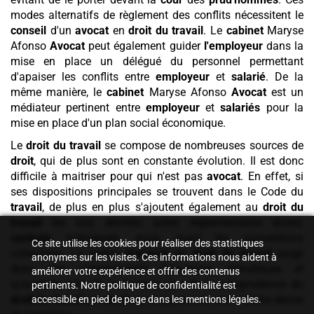
modes alternatifs de règlement des conflits nécessitent le
conseil
d'un
avocat
en
droit du travail
. Le
cabinet
Maryse
Afonso
Avocat
peut également guider
l'employeur
dans la
mise en place un délégué du personnel permettant
d'apaiser les conflits entre
employeur
et
salarié
. De la
même manière, le
cabinet
Maryse Afonso
Avocat
est un
médiateur pertinent entre
employeur
et
salariés
pour la
mise en place d'un plan social économique.
Le
droit du travail
se compose de nombreuses sources de
droit
, qui de plus sont en constante évolution. Il est donc
difficile à maitriser pour qui n'est pas
avocat
. En effet, si
ses dispositions principales se trouvent dans le Code du
travail
, de plus en plus s'ajoutent également au
droit du
travail
les lois, décrets, actes règlementaires divers,
contrats
individuels, mais aussi les conventions
Ce site utilise les cookies pour réaliser des statistiques
collectives. Le métier
d'avocat
en
droit du travail
exige
anonymes sur les visites. Ces informations nous aident à
donc une connaissance rigoureuse, minutieuse et
améliorer votre expérience et offrir des contenus
actualisée tant de la doctrine que de la jurisprudence du
pertinents. Notre politique de confidentialité est
droit du travail
, un
droit
qui s'appuie sur une matière dense
accessible en pied de page dans les mentions légales.