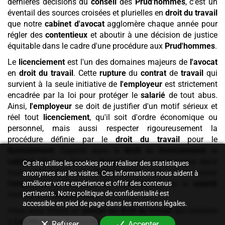
dernières décisions du
conseil
des
Prud'hommes
, c'est un
éventail des sources croisées et plurielles en
droit du travail
que notre
cabinet
d'avocat
agglomère chaque année pour
régler des
contentieux
et aboutir à une décision de justice
équitable dans le cadre d'une procédure aux
Prud'hommes
.
Le
licenciement
est l'un des domaines majeurs de
l'avocat
en
droit du travail
. Cette
rupture
du
contrat
de
travail
qui
survient à la seule initiative de
l'employeur
est strictement
encadrée par la loi pour protéger le
salarié
de tout abus.
Ainsi,
l'employeur
se doit de justifier d'un motif sérieux et
réel tout
licenciement
, qu'il soit d'ordre économique ou
personnel, mais aussi respecter rigoureusement la
procédure définie par le
droit du travail
pour le
licenciement
. Experte dans le
droit
du
licenciement
, le
cabinet
Maryse Afonso
Avocat
vous accompagne dans
Ce site utilise les cookies pour réaliser des statistiques
toute procédure de
licenciement
, que vous soyez
anonymes sur les visites. Ces informations nous aident à
l'employeur
à l'initiative du
licenciement
, ou le
salarié
améliorer votre expérience et offrir des contenus
pertinents. Notre politique de confidentialité est
victime d'un
licenciement
.
accessible en pied de page dans les mentions légales.
Vous avez trouvé un
avocat en droit du travail
qui consulte
à
Les Mureaux
. Contactez-nous.
Refuser
Accepter