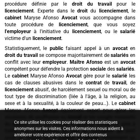
procédure définie par le
droit du travail
pour le
licenciement
. Experte dans le
droit
du
licenciement
, le
cabinet
Maryse Afonso
Avocat
vous accompagne dans
toute procédure de
licenciement
, que vous soyez
l'employeur
à l'initiative du
licenciement
, ou le
salarié
victime d'un
licenciement
.
Statistiquement, le
public
faisant appel à un
avocat
en
droit du travail
se compose majoritairement de
salariés
en
conflit avec leur
employeur
.
Maître Afonso
est un
avocat
compétent pour défendre la protection
sociale
des
salariés
.
Le
cabinet
Maryse Afonso
Avocat
gère pour le
salarié
les
cas de clauses abusives dans le
contrat
de
travail
, de
licenciement
abusif, de harcèlement sexuel ou moral ou de
tout type de discrimination (liée à l'âge, à la religion, au
sexe et à la sexualité, à la couleur de peau…). Le
cabinet
Maryse Afonso
Avocat
également expert pour gérer les
situations de souffrance au
travail
et les congés maternité
Ce site utilise les cookies pour réaliser des statistiques
du
salarié
. Enfin, cet
avocat
en
droit du travail
est apte à
anonymes sur les visites. Ces informations nous aident à
traiter tout changement au sein de l'entreprise qui peut
améliorer votre expérience et offrir des contenus
avoir un impact sur le
contrat
de
travail
, notamment au