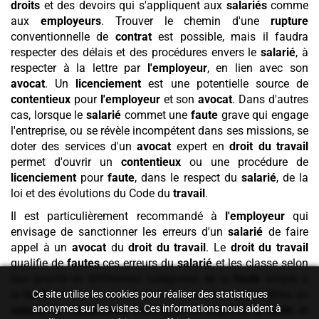
droits
et des devoirs qui s'appliquent aux
salariés
comme
aux
employeurs
. Trouver le chemin d'une
rupture
conventionnelle de
contrat
est possible, mais il faudra
respecter des délais et des procédures envers le
salarié
, à
respecter à la lettre par
l'employeur
, en lien avec son
avocat
. Un
licenciement
est une potentielle source de
contentieux
pour
l'employeur
et son
avocat
. Dans d'autres
cas, lorsque le
salarié
commet une
faute
grave qui engage
l'entreprise, ou se révèle incompétent dans ses missions, se
doter des services d'un
avocat
expert en
droit du travail
permet d'ouvrir un
contentieux
ou une procédure de
licenciement
pour
faute
, dans le respect du
salarié
, de la
loi et des évolutions du Code du
travail
.
Il est particulièrement recommandé à
l'employeur
qui
envisage de sanctionner les erreurs d'un
salarié
de faire
appel à un
avocat
du
droit du travail
. Le
droit du travail
qualifie de
fautes
ces erreurs du
salarié
et les classe selon
leur gravité en différentes catégories, de la
faute
simple à
la
faute
lourde. La sanction et la procédure applicables au
Ce site utilise les cookies pour réaliser des statistiques
anonymes sur les visites. Ces informations nous aident à
salarié
par
l'employeur
dépendent du degré de la
faute
, et