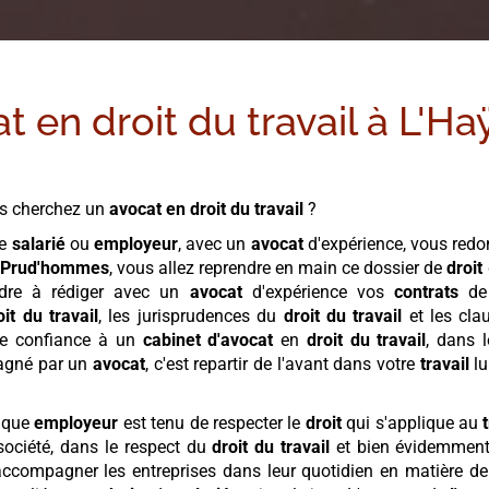
t en droit du travail à
L'Ha
s cherchez un
avocat en droit du travail
?
ue
salarié
ou
employeur
, avec un
avocat
d'expérience, vous redo
Prud'hommes
, vous allez reprendre en main ce dossier de
droit
ndre à rédiger avec un
avocat
d'expérience vos
contrats
de 
oit du travail
, les jurisprudences du
droit du travail
et les cl
re confiance à un
cabinet
d'avocat
en
droit du travail
, dans 
gné par un
avocat
, c'est repartir de l'avant dans votre
travail
lu
haque
employeur
est tenu de respecter le
droit
qui s'applique au
 société, dans le respect du
droit du travail
et bien évidemmen
accompagner les entreprises dans leur quotidien en matière d