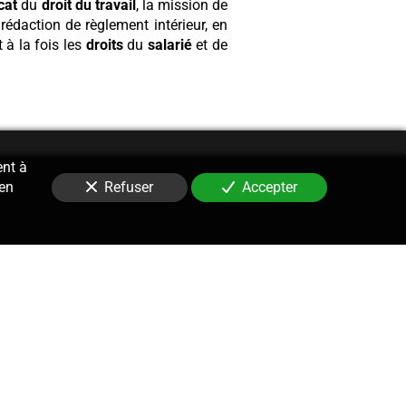
cat
du
droit du travail
, la mission de
 rédaction de règlement intérieur, en
 à la fois les
droits
du
salarié
et de
ent à
 en
Refuser
Accepter
Contentieux