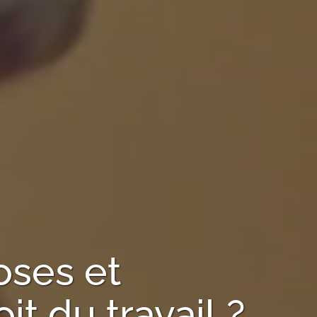
oses
et
t du travail ?