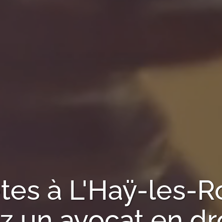
tes à
L'Haÿ-les-R
 un avocat en droi