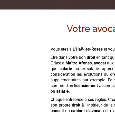
Votre avoca
Vous êtes à
L'Haÿ-les-Roses
et vou
Être dans votre bon
droit
en tant q
Grâce à
Maître Afonso
,
avocat
aux
que
salarié
ou ex-salarié, appre
considération les évolutions du
dr
supplémentaires par exemple. Fai
comme d'un
licenciement
accompa
ou
salarié
.
Chaque entreprise a ses règles. C
son propre
droit
à l'intérieur de la
conseil
du
cabinet
d'avocat
est d'