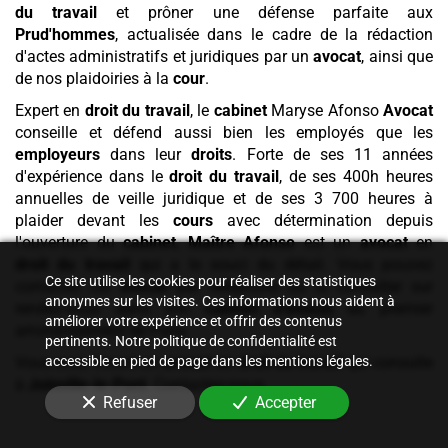
du travail
et prôner une défense parfaite aux
Prud'hommes
, actualisée dans le cadre de la rédaction
d'actes administratifs et juridiques par un
avocat
, ainsi que
de nos plaidoiries à la
cour
.
Expert en
droit du travail
, le
cabinet
Maryse Afonso
Avocat
conseille et défend aussi bien les employés que les
employeurs
dans leur
droits
. Forte de ses 11 années
d'expérience dans le
droit du travail
, de ses 400h heures
annuelles de veille juridique et de ses 3 700 heures à
plaider devant les
cours
avec détermination depuis
l'ouverture du
cabinet
,
Maître Afonso
est un
avocat
en
droit du travail
qui a le souci du détail. Vous pouvez
Ce site utilise les cookies pour réaliser des statistiques
contacter cet
avocat
par téléphone ou la consulter sur
anonymes sur les visites. Ces informations nous aident à
rendez-vous dans son
cabinet
d'avocat
du premier
améliorer votre expérience et offrir des contenus
arrondissement de Paris.
pertinents. Notre politique de confidentialité est
accessible en pied de page dans les mentions légales.
Vous avez trouvé un
avocat en droit du travail
qui consulte
à
Joinville-le-Pont
. Contactez-nous.
Refuser
Accepter