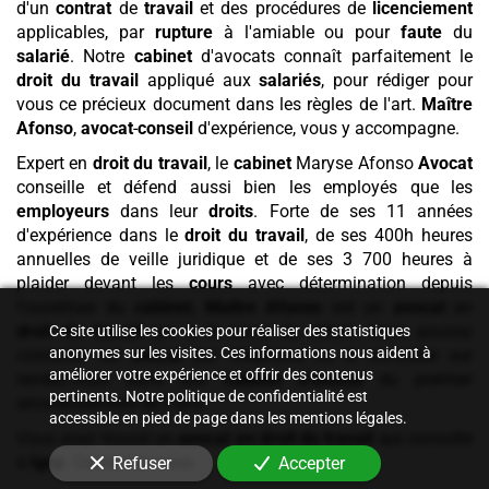
d'un
contrat
de
travail
et des procédures de
licenciement
applicables, par
rupture
à l'amiable ou pour
faute
du
salarié
. Notre
cabinet
d'avocats connaît parfaitement le
droit du travail
appliqué aux
salariés
, pour rédiger pour
vous ce précieux document dans les règles de l'art.
Maître
Afonso
,
avocat
-
conseil
d'expérience, vous y accompagne.
Expert en
droit du travail
, le
cabinet
Maryse Afonso
Avocat
conseille et défend aussi bien les employés que les
employeurs
dans leur
droits
. Forte de ses 11 années
d'expérience dans le
droit du travail
, de ses 400h heures
annuelles de veille juridique et de ses 3 700 heures à
plaider devant les
cours
avec détermination depuis
l'ouverture du
cabinet
,
Maître Afonso
est un
avocat
en
droit du travail
qui a le souci du détail. Vous pouvez
Ce site utilise les cookies pour réaliser des statistiques
anonymes sur les visites. Ces informations nous aident à
contacter cet
avocat
par téléphone ou la consulter sur
améliorer votre expérience et offrir des contenus
rendez-vous dans son
cabinet
d'avocat
du premier
pertinents. Notre politique de confidentialité est
arrondissement de Paris.
accessible en pied de page dans les mentions légales.
Vous avez trouvé un
avocat en droit du travail
qui consulte
à
Igny
. Contactez-nous.
Refuser
Accepter