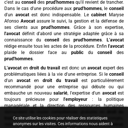
c'est au
conseil
des
prud'hommes
qu'il revient de trancher.
Dans le cas d'une procédure aux
prud'hommes
, le
conseil
d'un
avocat
est donc indispensable. Le
cabinet
Maryse
Afonso
Avocat
assure le suivi, la gestion et la défense de
ses clients aux
prud'hommes
. Grâce à son expertise,
l'avocat
définit d'abord une stratégie adaptée grâce à sa
connaissance du
conseil
des
prud'hommes
.
L'avocat
rédige ensuite tous les actes de la procédure. Enfin
l'avocat
plaide le dossier face au
public
du
conseil
des
prud'hommes
.
L'avocat
en
droit du travail
est donc un
avocat
expert des
problématiques liées à la vie d'une entreprise. Si le
conseil
d'un
avocat
en
droit du travail
est particulièrement
recommandé pour une entreprise qui débute ou qui
embauche un nouveau
salarié
, l'expertise d'un
avocat
est
toujours précieuse pour
l'employeur
: la politique
managériale et la direction des ressources humaines
demandent de vraies compétences globales en
droit du
travail
. Temps de
travail
, de récupération, de congés,
Ce site utilise les cookies pour réaliser des statistiques
anonymes sur les visites. Ces informations nous aident à
rédaction et suivi de
contrats
de
travail
,
rupture
de
contrat
,