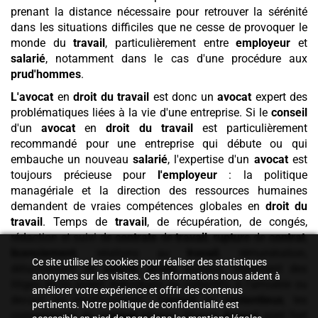
prenant la distance nécessaire pour retrouver la sérénité
dans les situations difficiles que ne cesse de provoquer le
monde du
travail
, particulièrement entre
employeur
et
salarié
, notamment dans le cas d'une procédure aux
prud'hommes
.
L'avocat
en
droit du travail
est donc un
avocat
expert des
problématiques liées à la vie d'une entreprise. Si le
conseil
d'un
avocat
en
droit du travail
est particulièrement
recommandé pour une entreprise qui débute ou qui
embauche un nouveau
salarié
, l'expertise d'un
avocat
est
toujours précieuse pour
l'employeur
: la politique
managériale et la direction des ressources humaines
demandent de vraies compétences globales en
droit du
travail
. Temps de
travail
, de récupération, de congés,
rédaction et suivi de
contrats
de
travail
,
rupture
de
contrat
,
licenciement
, relations au
travail
, rémunération,
Ce site utilise les cookies pour réaliser des statistiques
détachement de
salarié
,
droits
sociaux, règlement des
anonymes sur les visites. Ces informations nous aident à
litiges qu'ils soient individuels ou collectifs, à l'amiable ou
améliorer votre expérience et offrir des contenus
devant les prud'hommes…
Conseil
ou
contentieux
, les
pertinents. Notre politique de confidentialité est
compétences du
cabinet
Maryse Afonso
Avocat
sont fort