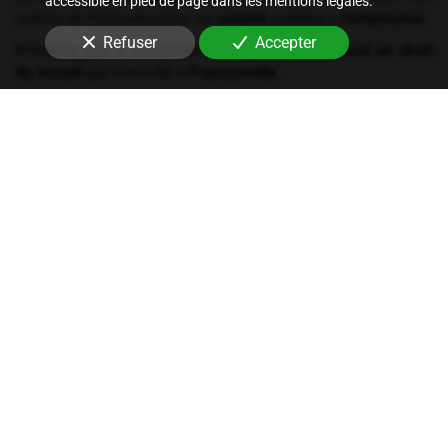
accessible en pied de page dans les mentions légales.
variées et indispensables au
salarié
comme à
l'employeur
.
Refuser
Accepter
N'hésitez pas à contactez Maryse Afonso,
avocat en droit
du travail
qui consulte à
Franconville
.
Les services du cabinet
Conseil
Notre cabinet se charge de la rédaction des contrats de
travail, du règlement intérieur ou encore de la mise en place