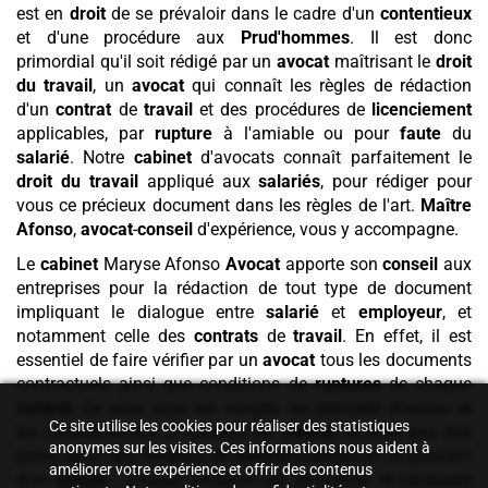
est en
droit
de se prévaloir dans le cadre d'un
contentieux
et d'une procédure aux
Prud'hommes
. Il est donc
primordial qu'il soit rédigé par un
avocat
maîtrisant le
droit
du travail
, un
avocat
qui connaît les règles de rédaction
d'un
contrat
de
travail
et des procédures de
licenciement
applicables, par
rupture
à l'amiable ou pour
faute
du
salarié
. Notre
cabinet
d'avocats connaît parfaitement le
droit du travail
appliqué aux
salariés
, pour rédiger pour
vous ce précieux document dans les règles de l'art.
Maître
Afonso
,
avocat
-
conseil
d'expérience, vous y accompagne.
Le
cabinet
Maryse Afonso
Avocat
apporte son
conseil
aux
entreprises pour la rédaction de tout type de document
impliquant le dialogue entre
salarié
et
employeur
, et
notamment celle des
contrats
de
travail
. En effet, il est
essentiel de faire vérifier par un
avocat
tous les documents
contractuels ainsi que conditions de
ruptures
de chaque
contrat
. De plus, pour les congés, les périodes d'essais et
Ce site utilise les cookies pour réaliser des statistiques
les rémunérations, le contenu du
contrat
ne peut pas être
anonymes sur les visites. Ces informations nous aident à
prévu selon des modèles de
contrat
préétabli en se passant
améliorer votre expérience et offrir des contenus
d'un
avocat
: chaque situation est différente, et nécessite