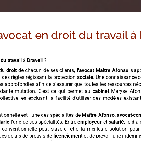
avocat en droit du travail à
 du travail
à
Draveil
?
 du
droit
de chacun de ses clients,
l'avocat
Maître Afonso
s'app
 des règles régissant la protection
sociale
. Une connaissance o
 approfondies afin de s'assurer que toutes les ressources néc
tante mutation. C'est ce qui permet au
cabinet
Maryse Afo
llective, en excluant la facilité d'utiliser des modèles exista
ionnelle est l'une des spécialités de
Maître Afonso
,
avocat
-
con
larié
l'une de ses spécialités. Entre
employeur
et
salarié
, le dia
conventionnelle peut s'avérer être la meilleure solution pou
r des délais de préavis de
licenciement
et de prévoir une indemn