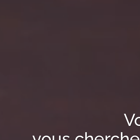
V
vous cherchez