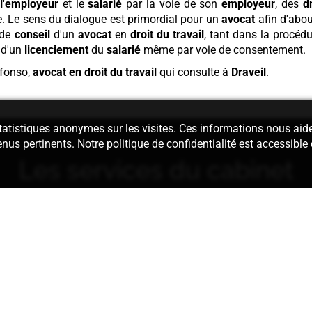
l'employeur
et le
salarié
par la voie de son
employeur
, des
d
e. Le sens du dialogue est primordial pour un
avocat
afin d'about
 de
conseil
d'un
avocat
en
droit du travail
, tant dans la procéd
e d'un
licenciement
du
salarié
même par voie de consentement.
fonso,
avocat en droit du travail
qui consulte à
Draveil
.
 statistiques anonymes sur les visites. Ces informations nous aid
enus pertinents. Notre politique de confidentialité est accessible
Les services du cabinet