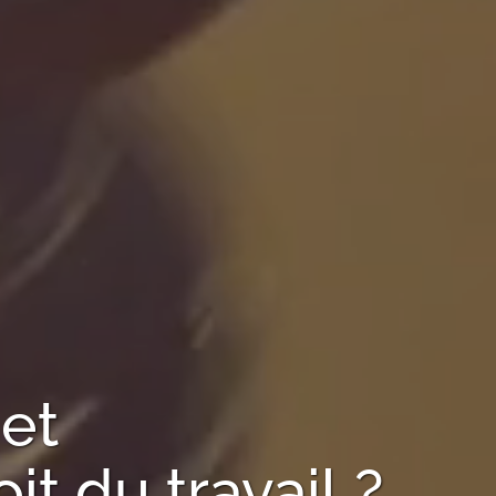
et
t du travail ?