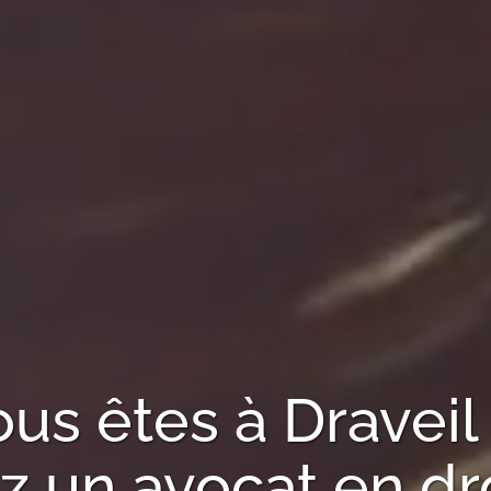
ous êtes à
Draveil
 un avocat en droi