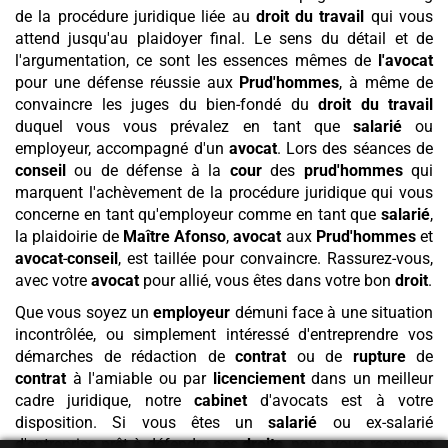
de la procédure juridique liée au
droit du travail
qui vous
attend jusqu'au plaidoyer final. Le sens du détail et de
l'argumentation, ce sont les essences mêmes de
l'avocat
pour une défense réussie aux
Prud'hommes
, à même de
convaincre les juges du bien-fondé du
droit du travail
duquel vous vous prévalez en tant que
salarié
ou
employeur, accompagné d'un
avocat
. Lors des séances de
conseil
ou de défense à la
cour
des
prud'hommes
qui
marquent l'achèvement de la procédure juridique qui vous
concerne en tant qu'employeur comme en tant que
salarié
,
la plaidoirie de
Maître Afonso
,
avocat
aux
Prud'hommes
et
avocat
-
conseil
, est taillée pour convaincre. Rassurez-vous,
avec votre
avocat
pour allié, vous êtes dans votre bon
droit
.
Que vous soyez un
employeur
démuni face à une situation
incontrôlée, ou simplement intéressé d'entreprendre vos
démarches de rédaction de
contrat
ou de
rupture
de
contrat
à l'amiable ou par
licenciement
dans un meilleur
cadre juridique, notre
cabinet
d'avocats est à votre
disposition. Si vous êtes un
salarié
ou ex-salarié
d'entreprise prêt à défendre ses
droits
, nous vous recevons