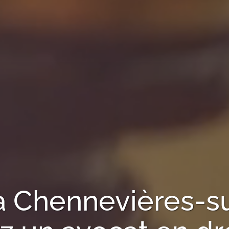
à
Chennevières-s