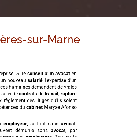
ères-sur-Marne
eprise. Si le
conseil
d'un
avocat
en
e un nouveau
salarié
, l'expertise d'un
ources humaines demandent de vraies
t suivi de
contrats
de
travail
,
rupture
, règlement des litiges qu'ils soient
mpétences du
cabinet
Maryse Afonso
un
employeur
, surtout sans
avocat
.
 souvent démunie sans
avocat
, par