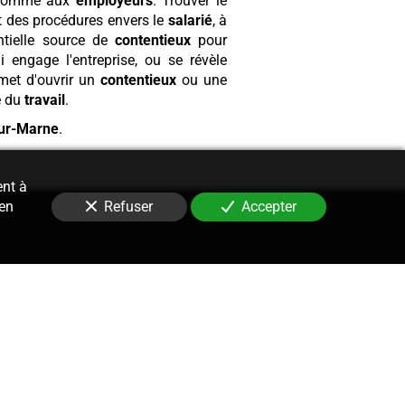
omme aux
employeurs
. Trouver le
et des procédures envers le
salarié
, à
tielle source de
contentieux
pour
 engage l'entreprise, ou se révèle
et d'ouvrir un
contentieux
ou une
e du
travail
.
ur-Marne
.
ent à
 en
Refuser
Accepter