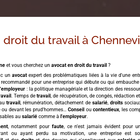
droit du travail à
Chennevi
ne
et vous cherchez un
avocat en droit du travail
?
nc un
avocat
expert des problématiques liées à la vie d'une entr
nt recommandé pour une entreprise qui débute ou qui embauch
l'employeur
: la politique managériale et la direction des ress
ravail
. Temps de
travail
, de récupération, de congés, rédaction e
 au
travail
, rémunération, détachement de
salarié
,
droits
sociaux
able ou devant les prud'hommes…
Conseil
ou
contentieux
, les co
nsables au
salarié
comme à
l'employeur
.
ment
, notamment pour
faute
, ce n'est jamais évident pour 
trant ou ayant perdu sa motivation, une entreprise est