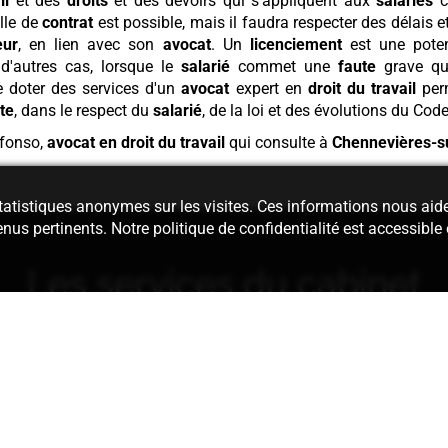
il
et des
droits
et des devoirs qui s'appliquent aux
salariés
c
lle de
contrat
est possible, mais il faudra respecter des délais 
eur
, en lien avec son
avocat
. Un
licenciement
est une poten
d'autres cas, lorsque le
salarié
commet une
faute
grave qui
 doter des services d'un
avocat
expert en
droit du travail
perm
te
, dans le respect du
salarié
, de la loi et des évolutions du Cod
fonso,
avocat en droit du travail
qui consulte à
Chennevières-s
 statistiques anonymes sur les visites. Ces informations nous aid
enus pertinents. Notre politique de confidentialité est accessible
Les services du cabinet