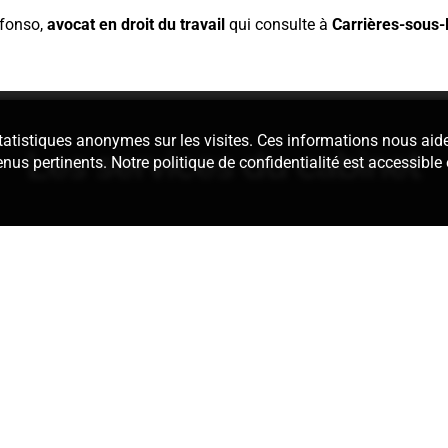
fonso,
avocat en droit du travail
qui consulte à
Carrières-sous-
 statistiques anonymes sur les visites. Ces informations nous aid
Les services du cabinet
enus pertinents. Notre politique de confidentialité est accessible
édaction des
Nous assurons 
térieur ou encore
dans le cad
isciplinaires. Au
Définition d’u
formation sur
actes de la pro