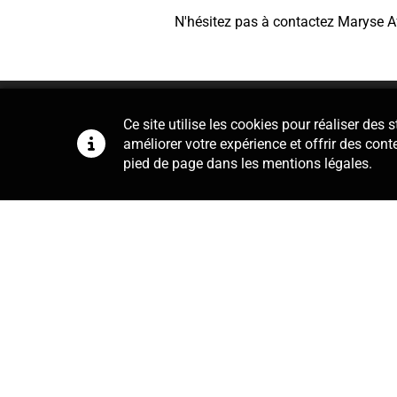
N'hésitez pas à contactez Maryse A
Ce site utilise les cookies pour réaliser des
améliorer votre expérience et offrir des cont
pied de page dans les mentions légales.
Conseil
Notre cabinet se charge de la r
contrats de travail, du règlement in
de la mise en place de procédures d
quotidien, obtenez la bonne in