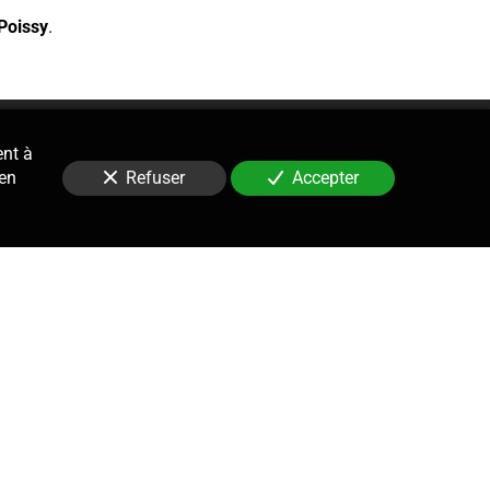
Poissy
.
ent à
 en
Refuser
Accepter
Contentieux
le suivi, la gestion et la défense
re de procédures prud’homales.
ne stratégie, rédaction de tous les
cédures, rédaction des conclusions,