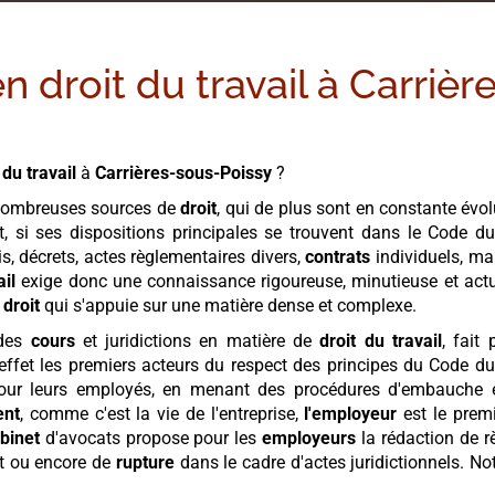
n droit du travail à
Carrièr
 du travail
à
Carrières-sous-Poissy
?
ombreuses sources de
droit
, qui de plus sont en constante évolut
et, si ses dispositions principales se trouvent dans le Code d
is, décrets, actes règlementaires divers,
contrats
individuels, mai
ail
exige donc une connaissance rigoureuse, minutieuse et actua
n
droit
qui s'appuie sur une matière dense et complexe.
des
cours
et juridictions en matière de
droit du travail
, fait 
effet les premiers acteurs du respect des principes du Code d
e jour leurs employés, en menant des procédures d'embauche 
ent
, comme c'est la vie de l'entreprise,
l'employeur
est le prem
binet
d'avocats propose pour les
employeurs
la rédaction de r
nt ou encore de
rupture
dans le cadre d'actes juridictionnels. No