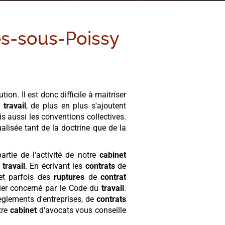
es-sous-Poissy
ion. Il est donc difficile à maitriser
u
travail
, de plus en plus s'ajoutent
s aussi les conventions collectives.
lisée tant de la doctrine que de la
partie de l'activité de notre
cabinet
u
travail
. En écrivant les
contrats
de
et parfois des
ruptures
de
contrat
ier concerné par le Code du
travail
.
èglements d'entreprises, de
contrats
tre
cabinet
d'avocats vous conseille