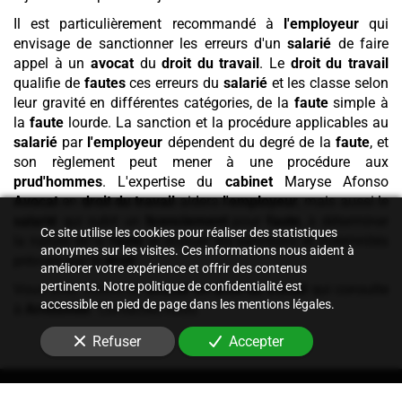
Il est particulièrement recommandé à
l'employeur
qui
envisage de sanctionner les erreurs d'un
salarié
de faire
appel à un
avocat
du
droit du travail
. Le
droit du travail
qualifie de
fautes
ces erreurs du
salarié
et les classe selon
leur gravité en différentes catégories, de la
faute
simple à
la
faute
lourde. La sanction et la procédure applicables au
salarié
par
l'employeur
dépendent du degré de la
faute
, et
son règlement peut mener à une procédure aux
prud'hommes
. L'expertise du
cabinet
Maryse Afonso
Avocat
en
droit du travail
aidera
l'employeur
, mais aussi le
salarié
qui subit un
licenciement
pour
faute
, à déterminer
Ce site utilise les cookies pour réaliser des statistiques
la nature de la
faute
et évaluer les sanctions et indemnités
anonymes sur les visites. Ces informations nous aident à
prévues par le
droit
.
améliorer votre expérience et offrir des contenus
pertinents. Notre politique de confidentialité est
Vous avez trouvé un
avocat en droit du travail
qui consulte
accessible en pied de page dans les mentions légales.
à
Arnouville
. Contactez-nous.
Refuser
Accepter