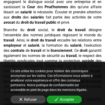
engageant le dialogue social avec une entreprise et en
saisissant la
Cour
des
Prud'hommes
dès qu'une affaire
lésant un
salarié
le nécessite. Écouter et prendre attention
aux
droits
des
salariés
fait partie des activités de votre
avocat
du
droit du travail
public
et privé.
Branche du
droit
social, le
droit du travail
désigne
l'ensemble des normes juridiques régissant le monde du
travail
. Ainsi, le
droit du travail
encadre les relations entre
employeur
et
salarié
, la formation du
salarié
, l'exécution
des
contrats
de
travail
et le
licenciement
. Ce
droit
garantit
également les normes de sécurité au
travail
, le respect des
libertés syndicales tout comme la protection
sociale
des
travailleurs vulnérables. Quelle que soit sa taille, chaque
entreprise est confrontée aux règles du
droit du travail
.
Ce site utilise les cookies pour réaliser des statistiques
anonymes sur les visites. Ces informations nous aident à
Employé ou
salarié
, tout le monde est concerné par le
droit
améliorer votre expérience et offrir des contenus
du travail
. C'est pourquoi
l'avocat
expert en
droit du travail
pertinents. Notre politique de confidentialité est
est une véritable clef de voûte des relations dans le monde
accessible en pied de page dans les mentions légales.
du
travail
.
Vous avez trouvé un avocat pour la convention collective
Refuser
Accepter
production
. Contactez-nous au plus vite.