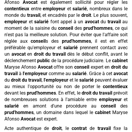
Afonso
Avocat
est également sollicité pour régler les
contentieux
entre
employeur
et
salarié
, nombreux dans le
monde du
travail
, et encadrés par le
droit
. Le plus souvent,
employeur
et
salarié
font appel à un
avocat
du
travail
au
moment de la saisine du
conseil
des
prud'hommes
, ce qui
n'est pas la meilleure solution. Pour éviter que l'affaire soit
réglée aux
conseil
s des
prud'hommes
, il est en effet
préférable qu'employeur et
salarié
prennent contact avec
un
avocat
en
droit du travail
dès le début conflit, avant le
déclenchement
public
de la procédure judiciaire. Le
cabinet
Maryse Afonso
Avocat
offre son
conseil
expert en
droit du
travail
à
l'employeur
comme au
salarié
. Grâce à cet
avocat
du
droit du travail
,
l'employeur
et le
salarié
peuvent évaluer
au mieux l'opportunité ou non de porter le
contentieux
devant les
prud'hommes
. En effet, le
droit du travail
prévoit
de nombreuses solutions à l'amiable entre
employeur
et
salarié
en amont d'une procédure au
conseil
des
prud'hommes
, un domaine dans lequel le
cabinet
Maryse
Afonso
Avocat
est expert.
Acte authentique de
droit
, le
contrat
de
travail
fixe la