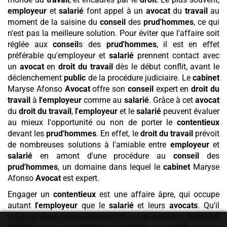
employeur
et
salarié
font appel à un
avocat
du
travail
au
moment de la saisine du
conseil
des
prud'hommes
, ce qui
n'est pas la meilleure solution. Pour éviter que l'affaire soit
réglée aux
conseil
s des
prud'hommes
, il est en effet
préférable qu'employeur et
salarié
prennent contact avec
un
avocat
en
droit du travail
dès le début conflit, avant le
déclenchement
public
de la procédure judiciaire. Le
cabinet
Maryse Afonso
Avocat
offre son
conseil
expert en
droit du
travail
à
l'employeur
comme au
salarié
. Grâce à cet
avocat
du
droit du travail
,
l'employeur
et le
salarié
peuvent évaluer
au mieux l'opportunité ou non de porter le
contentieux
devant les
prud'hommes
. En effet, le
droit du travail
prévoit
de nombreuses solutions à l'amiable entre
employeur
et
salarié
en amont d'une procédure au
conseil
des
prud'hommes
, un domaine dans lequel le
cabinet
Maryse
Afonso
Avocat
est expert.
Engager un
contentieux
est une affaire âpre, qui occupe
autant
l'employeur
que le
salarié
et leurs
avocats
. Qu'il
s'agisse d'une problématique liée à une situation de
travail